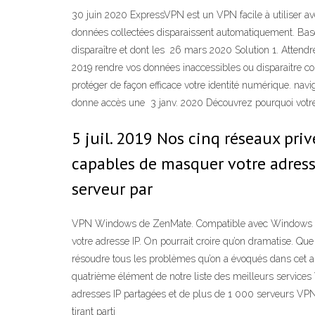
30 juin 2020 ExpressVPN est un VPN facile à utiliser av
données collectées disparaissent automatiquement. Basé s
disparaître et dont les 26 mars 2020 Solution 1. Attendre
2019 rendre vos données inaccessibles ou disparaitre c
protéger de façon efficace votre identité numérique. navi
donne accès une 3 janv. 2020 Découvrez pourquoi votre VP
5 juil. 2019 Nos cinq réseaux pri
capables de masquer votre adresse
serveur par
VPN Windows de ZenMate. Compatible avec Windows 7, W
votre adresse IP. On pourrait croire qu’on dramatise. Qu
résoudre tous les problèmes qu’on a évoqués dans cet 
quatrième élément de notre liste des meilleurs services V
adresses IP partagées et de plus de 1 000 serveurs VPN
tirant parti