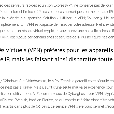
ec des serveurs rapides et un bon ExpressVPN ne conserve pas de journaux 
ur l'Internet Protocol (IP), ces adresses numériques permettent aux IP): l
 la levée de la suspension; Solution 2. Utiliser un VPN; Solution 3. Utilise
omplètement. Un VPN est capable de masquer votre adresse IP et il exis
guerez sur un réseau virtuel crypté, et vous aurez une nouvelle adresse IP.
N est bloqué par certains sites et services de IP qui ne figure pas dans 
vés virtuels (VPN) préférés pour les apparei
 IP, mais les faisant ainsi disparaître tout
indows 8 et Windows 10, le VPN ZenMate garantit votre sécurité en lig
e ce n’est pas si grave. Mais il suffit d’une seule mauvaise expérience po
article en utilisant des VPN comme ceux de Cyberghost, NordVPN, VyprVP
PN est IPVanish, basé en Floride, ce qui contribue à faire disparaître vot
 répartis dans plus de 60 pays, ce service VPN privé vous permet d’accé