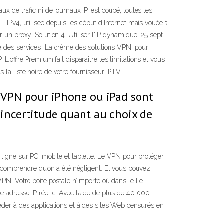
de trafic ni de journaux IP. est coupé, toutes les
' IPv4, utilisée depuis les début d'Internet mais vouée à
r un proxy; Solution 4. Utiliser l'IP dynamique 25 sept.
te des services La crème des solutions VPN, pour
 L'offre Premium fait disparaitre les limitations et vous
la liste noire de votre fournisseur IPTV.
ls VPN pour iPhone ou iPad sont
e incertitude quant au choix de
ne sur PC, mobile et tablette. Le VPN pour protéger
ur comprendre qu’on a été négligent. Et vous pouvez
N. Votre boite postale n’importe où dans le Le
re adresse IP réelle. Avec l’aide de plus de 40 000
der à des applications et à des sites Web censurés en