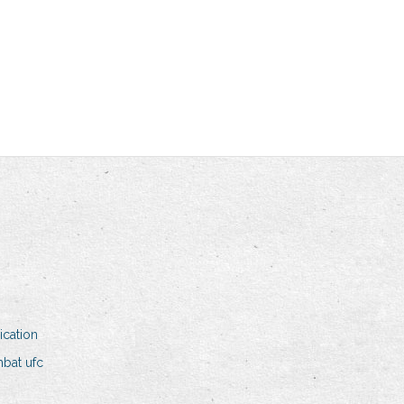
cation
bat ufc