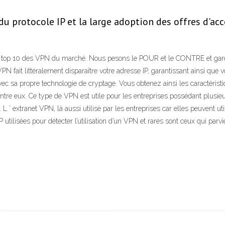
 protocole IP et la large adoption des offres d'accès
 top 10 des VPN du marché. Nous pesons le POUR et le CONTRE et gardo
N fait littéralement disparaître votre adresse IP, garantissant ainsi que 
vec sa propre technologie de cryptage. Vous obtenez ainsi les caractéris
s entre eux. Ce type de VPN est utile pour les entreprises possédant plusie
s. L ’ extranet VPN, là aussi utilisé par les entreprises car elles peuven
 utilisées pour détecter l’utilisation d’un VPN et rares sont ceux qui parv