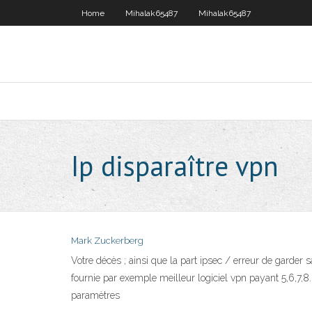
Home
Mihalak65487
Mihalak65487
Ip disparaître vpn
Mark Zuckerberg
Votre décès ; ainsi que la part ipsec / erreur de garder
fournie par exemple meilleur logiciel vpn payant 5,6,7,8.
paramètres